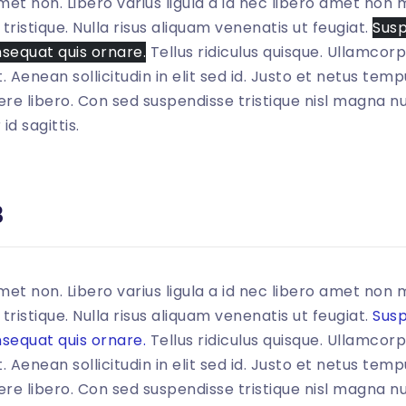
met non. Libero varius ligula a id nec libero amet non m
tristique. Nulla risus aliquam venenatis ut feugiat.
Susp
nsequat quis ornare.
Tellus ridiculus quisque. Ullamcor
. Aenean sollicitudin in elit sed id. Justo et netus te
re libero. Con sed suspendisse tristique nisl magna nul
d sagittis.
0
"
>
3
met non. Libero varius ligula a id nec libero amet non m
tristique. Nulla risus aliquam venenatis ut feugiat.
Susp
nsequat quis ornare.
Tellus ridiculus quisque. Ullamcor
. Aenean sollicitudin in elit sed id. Justo et netus te
re libero. Con sed suspendisse tristique nisl magna nul