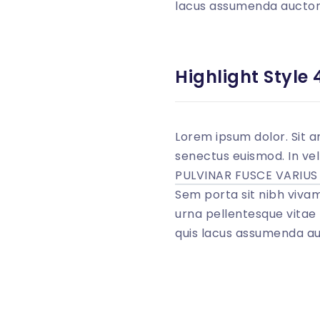
lacus assumenda auctor i
<
p
class
=
"
mb-
Highlight Style 
Lorem ipsum dolor. Sit a
senectus euismod. In vel 
PULVINAR FUSCE VARIU
Sem porta sit nibh vivam
urna pellentesque vitae 
quis lacus assumenda auc
<
p
class
=
"
mb-