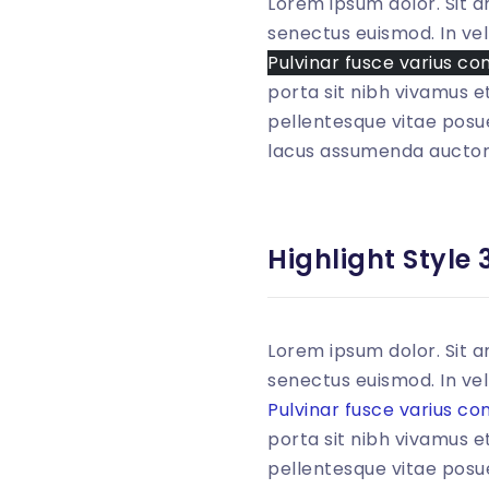
Lorem ipsum dolor. Sit a
senectus euismod. In vel 
Pulvinar fusce varius co
porta sit nibh vivamus et
pellentesque vitae posue
lacus assumenda auctor i
<
p
class
=
"
mb-
Highlight Style 
Lorem ipsum dolor. Sit a
senectus euismod. In vel 
Pulvinar fusce varius co
porta sit nibh vivamus et
pellentesque vitae posue