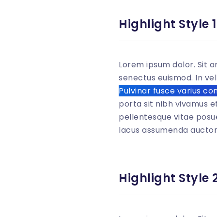
Highlight Style 1
Lorem ipsum dolor. Sit a
senectus euismod. In vel 
Pulvinar fusce varius co
porta sit nibh vivamus et
pellentesque vitae posue
lacus assumenda auctor i
<
p
class
=
"
mb-
Highlight Style 