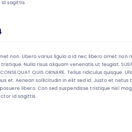
d sagittis.
0
"
>
4
met non. Libero varius ligula a id nec libero amet non m
tristique. Nulla risus aliquam venenatis ut feugiat.
SUSP
S CONSEQUAT QUIS ORNARE.
Tellus ridiculus quisque. U
us et. Aenean sollicitudin in elit sed id. Justo et net
posuere libero. Con sed suspendisse tristique nisl magn
tor id sagittis.
0
"
>