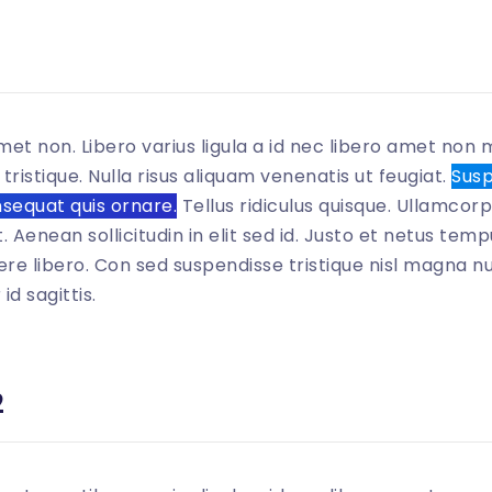
met non. Libero varius ligula a id nec libero amet non m
tristique. Nulla risus aliquam venenatis ut feugiat.
Susp
nsequat quis ornare.
Tellus ridiculus quisque. Ullamcor
. Aenean sollicitudin in elit sed id. Justo et netus te
re libero. Con sed suspendisse tristique nisl magna nul
d sagittis.
0
"
>
2